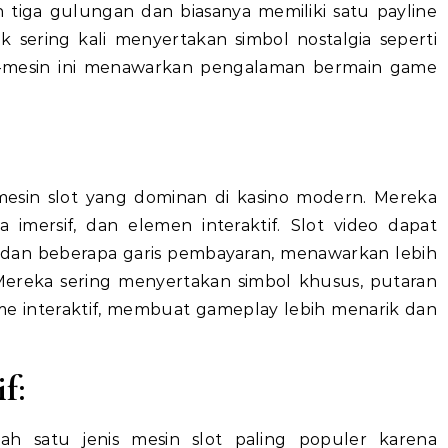
 tiga gulungan dan biasanya memiliki satu payline
ik sering kali menyertakan simbol nostalgia seperti
n-mesin ini menawarkan pengalaman bermain game
mesin slot yang dominan di kasino modern. Mereka
 imersif, dan elemen interaktif. Slot video dapat
h dan beberapa garis pembayaran, menawarkan lebih
reka sering menyertakan simbol khusus, putaran
ame interaktif, membuat gameplay lebih menarik dan
f:
alah satu jenis mesin slot paling populer karena