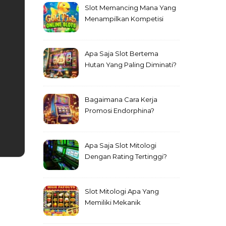
Slot Memancing Mana Yang
Menampilkan Kompetisi
Memancing?
Apa Saja Slot Bertema
Hutan Yang Paling Diminati?
Bagaimana Cara Kerja
Promosi Endorphina?
Apa Saja Slot Mitologi
Dengan Rating Tertinggi?
Slot Mitologi Apa Yang
Memiliki Mekanik
Megaways?