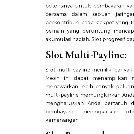
potensinya untuk pembayaran ya
bersama dalam sebuah jaringan
berkontribusi pada jackpot yang 
pemain yang beruntung mencap
akumulasi hadiah. Slot progresif dap
Slot Multi-Payline:
Slot multi-payline memiliki banya
Mesin ini dapat menampilkan m
menawarkan lebih banyak peluang
multi-payline memungkinkan Anda m
mengharuskan Anda bertaruh di
pembayaran meningkatkan tota
kemenangan.