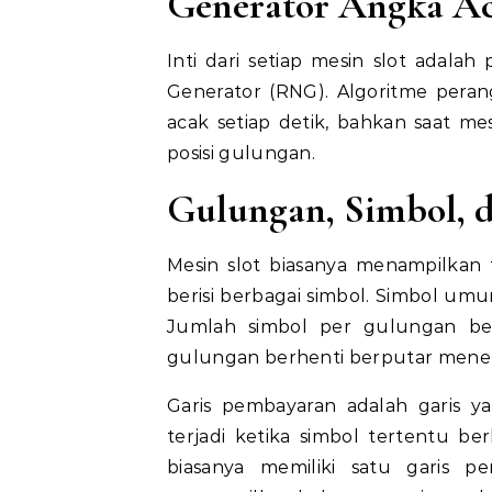
Generator Angka A
Inti dari setiap mesin slot ada
Generator (RNG). Algoritme peran
acak setiap detik, bahkan saat me
posisi gulungan.
Gulungan, Simbol, d
Mesin slot biasanya menampilkan 
berisi berbagai simbol. Simbol um
Jumlah simbol per gulungan ber
gulungan berhenti berputar menen
Garis pembayaran adalah garis y
terjadi ketika simbol tertentu berb
biasanya memiliki satu garis 