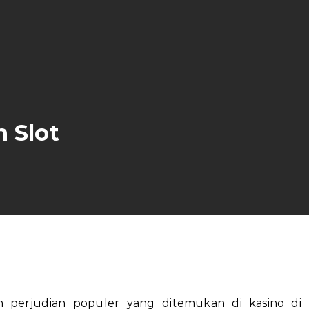
 Slot
n perjudian populer yang ditemukan di kasino di