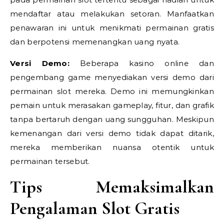
mendaftar atau melakukan setoran. Manfaatkan
penawaran ini untuk menikmati permainan gratis
dan berpotensi memenangkan uang nyata.
Versi Demo:
Beberapa kasino online dan
pengembang game menyediakan versi demo dari
permainan slot mereka. Demo ini memungkinkan
pemain untuk merasakan gameplay, fitur, dan grafik
tanpa bertaruh dengan uang sungguhan. Meskipun
kemenangan dari versi demo tidak dapat ditarik,
mereka memberikan nuansa otentik untuk
permainan tersebut.
Tips Memaksimalkan
Pengalaman Slot Gratis