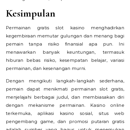
Kesimpulan
Permainan gratis slot kasino menghadirkan
kegembiraan memutar gulungan dan menang bagi
pemain tanpa risiko finansial apa pun. Ini
menawarkan banyak keuntungan, termasuk
hiburan bebas risiko, kesempatan belajar, variasi
permainan, dan kesenangan murni.
Dengan mengikuti langkah-langkah sederhana,
pemain dapat menikmati permainan slot gratis,
menjelajahi berbagai judul, dan membiasakan diri
dengan mekanisme permainan. Kasino online
terkemuka, aplikasi kasino sosial, situs web
pengembang game, dan promosi putaran gratis
adalah sumber yang bagus untuk menemukan