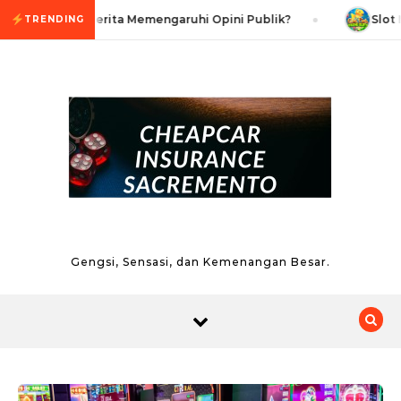
Skip to content
Bagaimana Berita Memengaruhi Opini Publik?
Slot 
TRENDING
Gengsi, Sensasi, dan Kemenangan Besar.