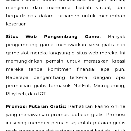
mengirim dan menerima hadiah virtual, dan
berpartisipasi dalam turnamen untuk menambah
keseruan.
Situs Web Pengembang Game:
Banyak
pengembang game menawarkan versi gratis dari
game slot mereka langsung di situs web mereka. Ini
memungkinkan pemain untuk merasakan kreasi
mereka tanpa komitmen finansial apa pun.
Beberapa pengembang terkenal dengan opsi
permainan gratis termasuk NetEnt, Microgaming,
Playtech, dan IGT.
Promosi Putaran Gratis:
Perhatikan kasino online
yang menawarkan promosi putaran gratis. Promosi
ini sering memberi pemain sejumlah putaran gratis
pada permainan slot tertentu sebagai hadiah untuk