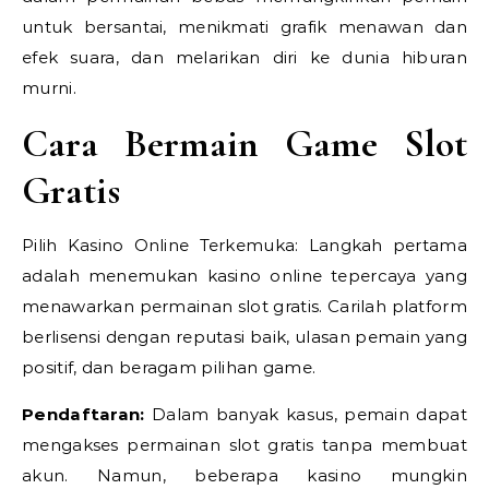
untuk bersantai, menikmati grafik menawan dan
efek suara, dan melarikan diri ke dunia hiburan
murni.
Cara Bermain Game Slot
Gratis
Pilih Kasino Online Terkemuka: Langkah pertama
adalah menemukan kasino online tepercaya yang
menawarkan permainan slot gratis. Carilah platform
berlisensi dengan reputasi baik, ulasan pemain yang
positif, dan beragam pilihan game.
Pendaftaran:
Dalam banyak kasus, pemain dapat
mengakses permainan slot gratis tanpa membuat
akun. Namun, beberapa kasino mungkin