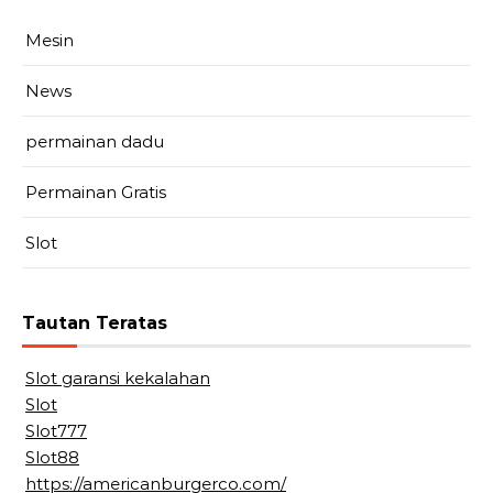
Mesin
News
permainan dadu
Permainan Gratis
Slot
Tautan Teratas
Slot garansi kekalahan
Slot
Slot777
Slot88
https://americanburgerco.com/